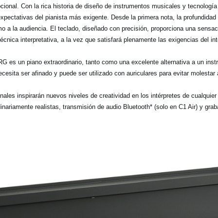
cional. Con la rica historia de diseño de instrumentos musicales y tecnologí
expectativas del pianista más exigente. Desde la primera nota, la profundidad 
o a la audiencia. El teclado, diseñado con precisión, proporciona una sensa
técnica interpretativa, a la vez que satisfará plenamente las exigencias del i
G es un piano extraordinario, tanto como una excelente alternativa a un ins
cesita ser afinado y puede ser utilizado con auriculares para evitar molestar 
ales inspirarán nuevos niveles de creatividad en los intérpretes de cualquier 
nariamente realistas, transmisión de audio Bluetooth* (solo en C1 Air) y gra