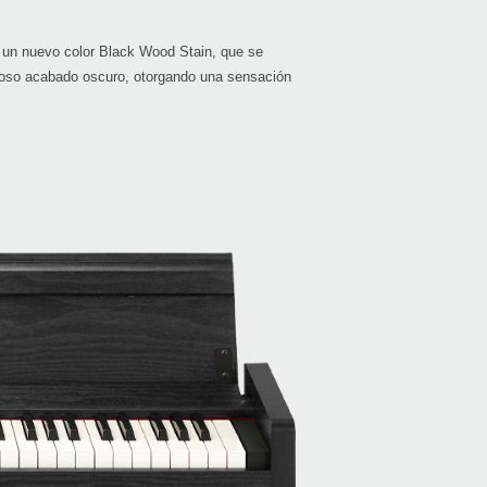
en un nuevo color Black Wood Stain, que se
moso acabado oscuro, otorgando una sensación
Even
Manu
G1 Ai
B1S