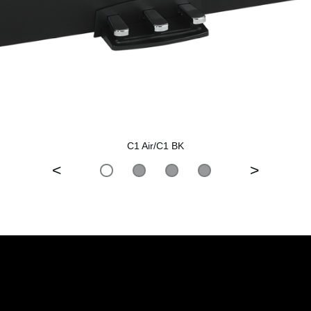
C1 Air/C1 BK
<
>