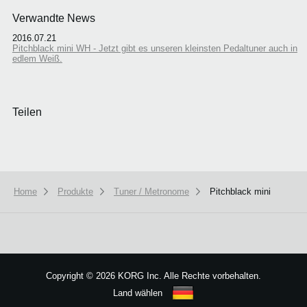
Verwandte News
2016.07.21
Pitchblack mini WH - Jetzt gibt es unseren kleinsten Pedaltuner auch in
edlem Weiß.
Teilen
Home
Produkte
Tuner / Metronome
Pitchblack mini
We use cookies to give you the best experience on this website.
Learn m
Got it
Copyright
©
2026 KORG Inc. Alle Rechte vorbehalten.
Land wählen