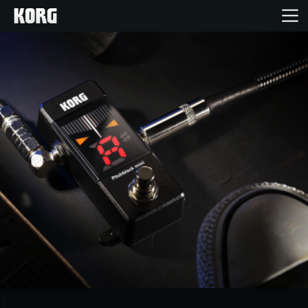
Home
Produkte
Extras
Events
Support
Händlersuche
Shop