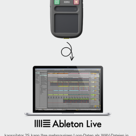
kaossilator 2S kann Ihre mehrspurigen Loop-Daten als WAV-Dateien in