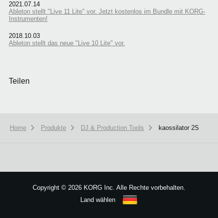
2021.07.14
Ableton stellt "Live 11 Lite" vor. Jetzt kostenlos im Bundle mit KORG-
Instrumenten!
2018.10.03
Ableton stellt das neue "Live 10 Lite" vor.
Teilen
Home
Produkte
DJ & Production Tools
kaossilator 2S
Copyright
©
2026 KORG Inc. Alle Rechte vorbehalten.
Land wählen
Sitemap