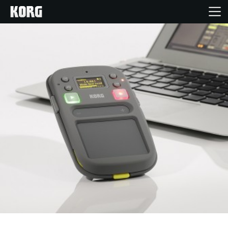
Home
Produkte
Extras
Events
Support
Händlersuche
Shop