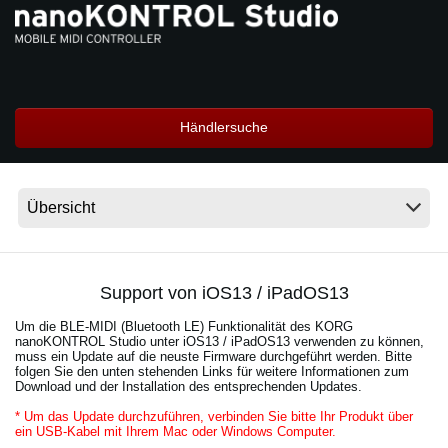
Neuigkeiten
Gebiet / Land
Händlersuche
Social Media
Über KORG
Support von iOS13 / iPadOS13
Um die BLE-MIDI (Bluetooth LE) Funktionalität des KORG
nanoKONTROL Studio unter iOS13 / iPadOS13 verwenden zu können,
muss ein Update auf die neuste Firmware durchgeführt werden. Bitte
folgen Sie den unten stehenden Links für weitere Informationen zum
Download und der Installation des entsprechenden Updates.
* Um das Update durchzuführen, verbinden Sie bitte Ihr Produkt über
ein USB-Kabel mit Ihrem Mac oder Windows Computer.