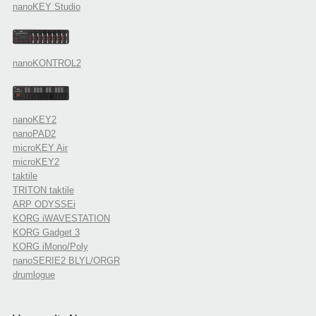
nanoKEY Studio
nanoKONTROL2
nanoKEY2
nanoPAD2
microKEY Air
microKEY2
taktile
TRITON taktile
ARP ODYSSEi
KORG iWAVESTATION
KORG Gadget 3
KORG iMono/Poly
nanoSERIE2 BLYL/ORGR
drumlogue