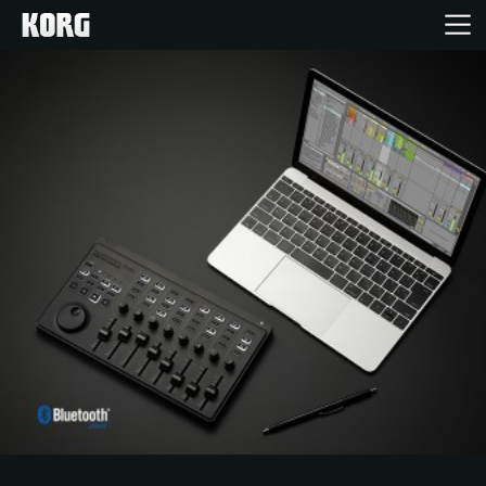
Home
Produkte
Extras
Events
Support
Händlersuche
Shop