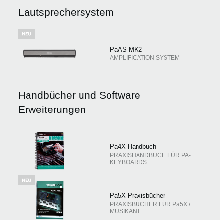
Lautsprechersystem
Neuigkeiten
PaAS MK2
Gebiet / Land
AMPLIFICATION SYSTEM
Social Media
Handbücher und Software
Erweiterungen
Über KORG
Pa4X Handbuch
PRAXISHANDBUCH FÜR PA-
KEYBOARDS
Pa5X Praxisbücher
PRAXISBÜCHER FÜR Pa5X /
MUSIKANT