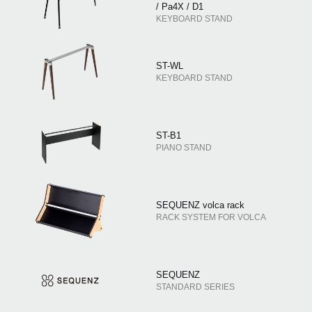
/ Pa4X / D1
KEYBOARD STAND
ST-WL
KEYBOARD STAND
ST-B1
PIANO STAND
SEQUENZ volca rack
RACK SYSTEM FOR VOLCA
SEQUENZ
STANDARD SERIES