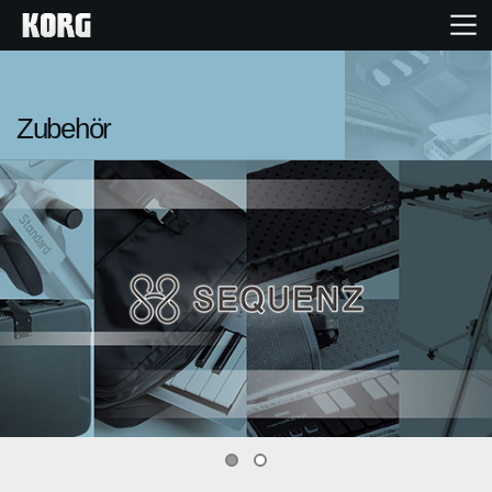
Home
Zubehör
Produkte
Extras
Events
Support
Händlersuche
0
1
Shop