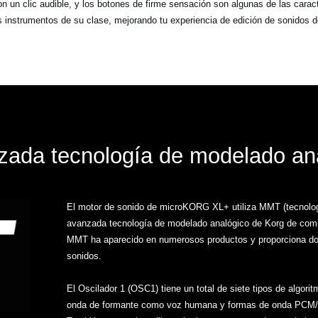
on un clic audible, y los botones de firme sensación son algunas de las car
s instrumentos de su clase, mejorando tu experiencia de edición de sonidos de
ada tecnología de modelado an
El motor de sonido de microKORG XL+ utiliza MMT (tecnolog
avanzada tecnología de modelado analógico de Korg de comp
MMT ha aparecido en numerosos productos y proporciona do
sonidos.
El Oscilador 1 (OSC1) tiene un total de siete tipos de algorit
onda de formante como voz humana y formas de onda PCM/