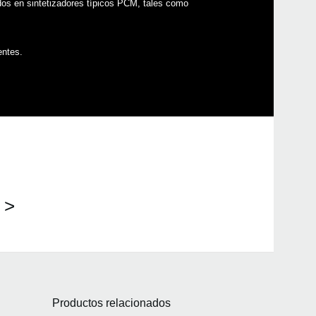
ados en sintetizadores típicos PCM, tales como
entes.
 >
Productos relacionados