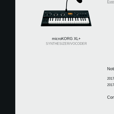
Eve
microKORG XL+
SYNTHESIZER/VOCODER
Not
2017
2017
Com