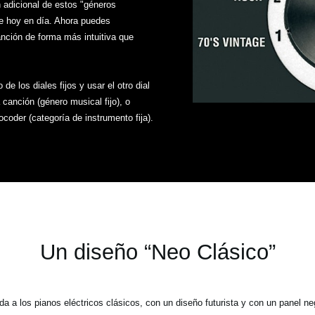
adicional de estos "géneros
de hoy en día. Ahora puedes
nción de forma más intuitiva que
 los diales fijos y usar el otro dial
canción (género musical fijo), o
vocoder (categoría de instrumento fija).
Un diseño “Neo Clásico”
a los pianos eléctricos clásicos, con un diseño futurista y con un panel neg