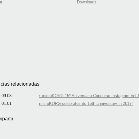
nt
Downloads
icias relacionadas
.09.08
• microKORG 15º Aniversario Concurso Instagram Vol.1
.01.01
microKORG celebrates its 15th anniversary in 2017!
partir