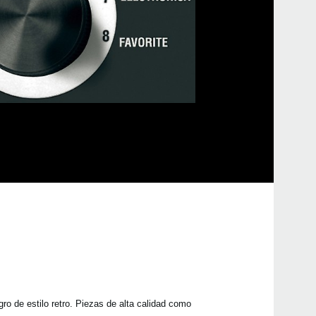
Kin
2017
• mi
Conc
gana
2017
micr
anniv
ro de estilo retro. Piezas de alta calidad como