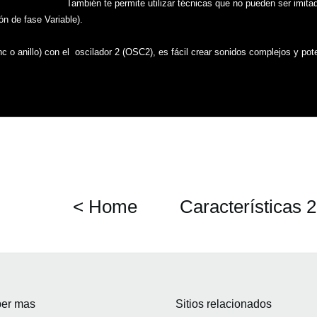
También te permite utilizar técnicas que no pueden ser imit
 de fase Variable).
 o anillo) con el oscilador 2 (OSC2), es fácil crear sonidos complejos y pot
< Home
Características 2
er mas
Sitios relacionados