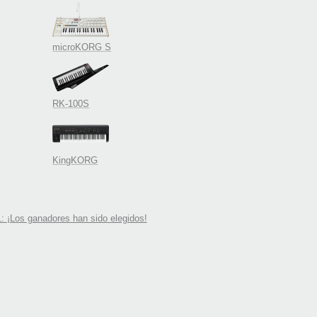
microKORG S
RK-100S
KingKORG
: ¡Los ganadores han sido elegidos!