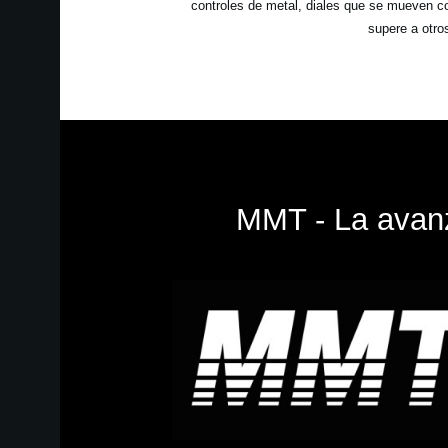
controles de metal, diales que se mueven c
supere a otro
MMT - La avanz