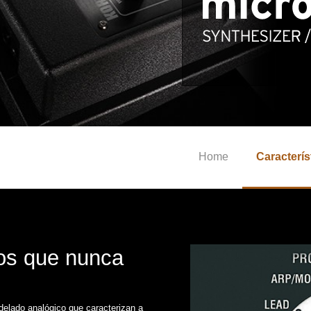
Home
Caracterís
os que nunca
delado analógico que caracterizan a