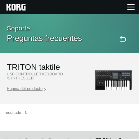
Inicio
Soporte
Preguntas frecuentes
Productos
Características
TRITON taktile
USB CONTROLLER KEYBOARD
/SYNTHESIZER
Eventos
Pagina del producto
Soporte
resultado：0
Localizador de Tiendas