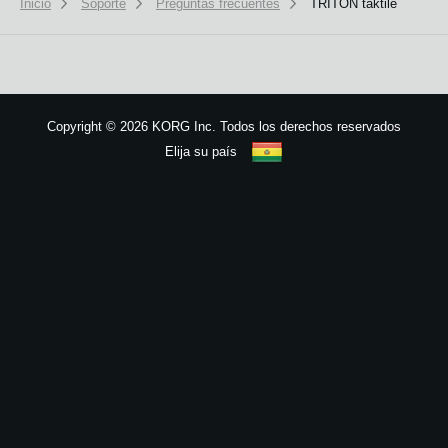
Inicio
Soporte
Preguntas frecuentes
TRITON taktile
Noticias
Ubicación
Redes Sociales
Copyright
©
2026 KORG Inc. Todos los derechos reservados
Elija su país
Acerca de KORG
Mapa del sitio