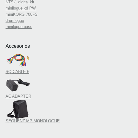
NTS-1 digital kit
minilogue xd PW
miniKORG 700FS
drumlogue
minilogue bass
Accesorios
SQ-CABLE-6
AC ADAPTER
SEQUENZ MP-MONOLOGUE