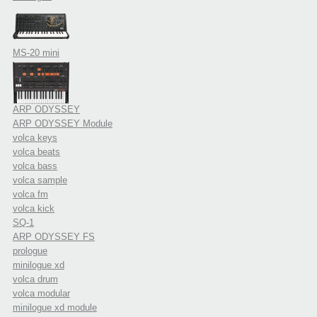
MS-20 mini
ARP ODYSSEY
ARP ODYSSEY Module
volca keys
volca beats
volca bass
volca sample
volca fm
volca kick
SQ-1
ARP ODYSSEY FS
prologue
minilogue xd
volca drum
volca modular
minilogue xd module