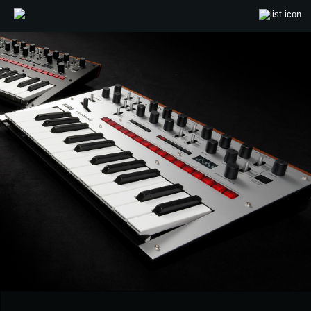
Inicio
Productos
Características
Eventos
Soporte
Localizador de Tiendas