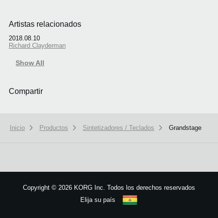
Artistas relacionados
2018.08.10
Richard Clayderman
Show All
Compartir
Inicio
Productos
Sintetizadores / Teclados
Grandstage
We use cookies to give you the best experience on this website.
Learn m
Got it
Copyright
©
2026 KORG Inc. Todos los derechos reservados
Elija su país
Mapa del sitio