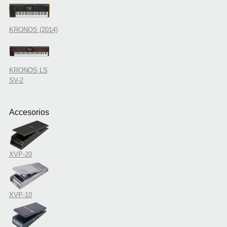
KRONOS (2014)
KRONOS LS
SV-2
Accesorios
XVP-20
XVP-10