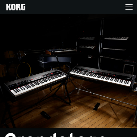
Inicio
Productos
Características
Eventos
Soporte
Localizador de Tiendas