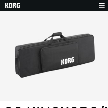
Inicio
Productos
Características
Eventos
Soporte
Localizador de Tiendas