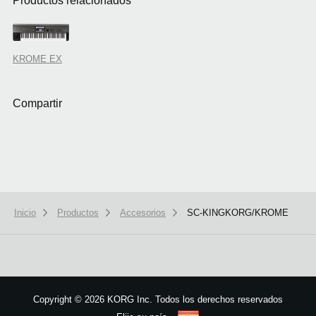
Productos relacionados
KROME EX
Compartir
Inicio
Productos
Accesorios
SC-KINGKORG/KROME
We use cookies to give you the best experience on this website.
Learn m
Got it
Copyright
©
2026 KORG Inc. Todos los derechos reservados