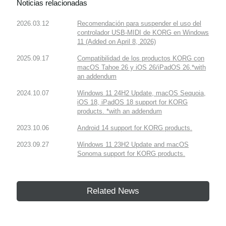
Noticias relacionadas
2026.03.12
Recomendación para suspender el uso del
controlador USB-MIDI de KORG en Windows
11 (Added on April 8, 2026)
2025.09.17
Compatibilidad de los productos KORG con
macOS Tahoe 26 y iOS 26/iPadOS 26.*with
an addendum
2024.10.07
Windows 11 24H2 Update, macOS Sequoia,
iOS 18, iPadOS 18 support for KORG
products. *with an addendum
2023.10.06
Android 14 support for KORG products.
2023.09.27
Windows 11 23H2 Update and macOS
Sonoma support for KORG products.
Related News