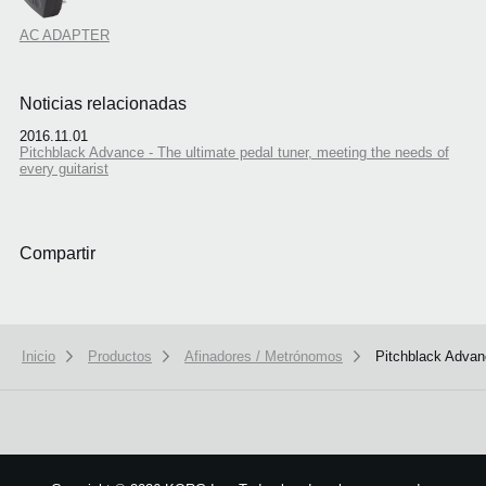
AC ADAPTER
Noticias relacionadas
2016.11.01
Pitchblack Advance - The ultimate pedal tuner, meeting the needs of
every guitarist
Compartir
Inicio
Productos
Afinadores / Metrónomos
Pitchblack Adva
We use cookies to give you the best experience on this website.
Learn m
Got it