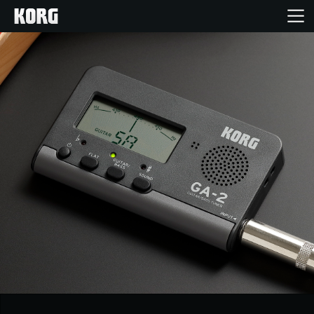
Inicio
Productos
Características
Eventos
Soporte
Localizador de Tiendas