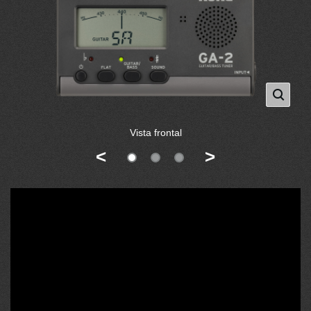
Vista frontal
<
>