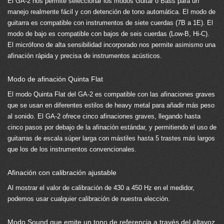
El GA-2 nos permite seleccionar los modos Guitar o Bass para un
manejo realmente fácil y con detención de tono automática. El modo de
guitarra es compatible con instrumentos de siete cuerdas (7B a 1E). El
modo de bajo es compatible con bajos de seis cuerdas (Low-B, Hi-C).
El micrófono de alta sensibilidad incorporado nos permite asimismo una
afinación rápida y precisa de instrumentos acústicos.
Modo de afinación Quinta Flat
El modo Quinta Flat del GA-2 es compatible con las afinaciones graves
que se usan en diferentes estilos de heavy metal para añadir más peso
al sonido. El GA-2 ofrece cinco afinaciones graves, llegando hasta
cinco pasos por debajo de la afinación estándar, y permitiendo el uso de
guitarras de escala súper larga con mástiles hasta 5 trastes más largos
que los de los instrumentos convencionales.
Afinación con calibración ajustable
Al mostrar el valor de calibración de 430 a 450 Hz en el medidor,
podemos usar cualquier calibración de nuestra elección.
Modo Sound que emite un tono de referencia a través del altavoz