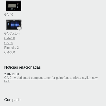
GA-40
GA Custom
CM-200
GA-50
Pitchclip 2
CM-300
Noticias relacionadas
2016.11.01
GA-2 - A dedicated compact tuner for guitar/bass, with a stylish new
look
Compartir