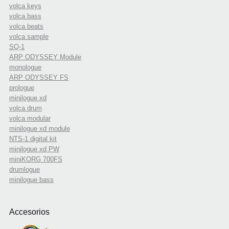
volca keys
volca bass
volca beats
volca sample
SQ-1
ARP ODYSSEY Module
monologue
ARP ODYSSEY FS
prologue
minilogue xd
volca drum
volca modular
minilogue xd module
NTS-1 digital kit
minilogue xd PW
miniKORG 700FS
drumlogue
minilogue bass
Accesorios