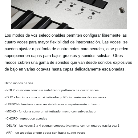
Los modos de voz seleccionables permiten configurar libremente las
cuatro voces para mayor flexibilidad de interpretación. Las voces se
pueden ajustar a polifonía de cuatro notas para acordes, o se pueden
superponer en capas para bajos gruesos y sonidos solistas. Otros
modos cubren una gama de sonidos que van desde sonidos explosivos
de bajo en varias octavas hasta capas delicadamente escalonadas.
Ocho modos de voz
-
POLY
- funciona como un sintetizador polifónico de cuatro voces
-
DUO
- funciona como un sintetizador polifónico unísono de dos voces
-
UNISON
- funciona como un sintetizador completamente unísono
-
MONO
- funciona como un sintetizador mono con sub-oscilador
-
CHORD
- reproduce acordes
-
DELAY
- las voces 2 a 4 suenan consecutivamente con un retardo tras la voz 1
-
ARP
- un arpegiador que opera con hasta cuatro voces