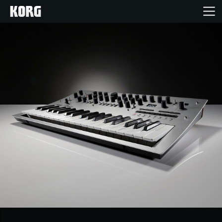
Inicio
Productos
Características
Eventos
Soporte
Localizador de Tiendas