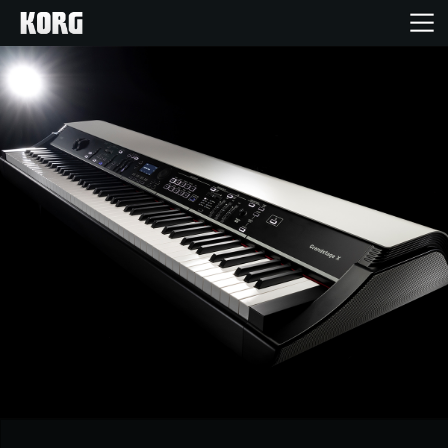
Inicio
Productos
Características
Eventos
Soporte
Localizador de Tiendas