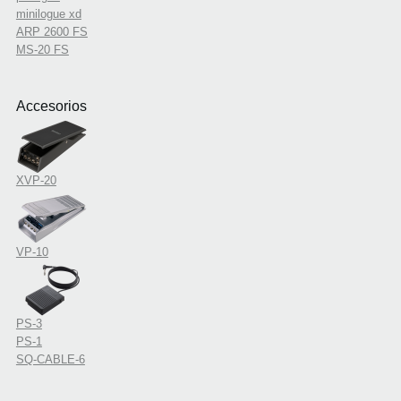
minilogue xd
ARP 2600 FS
MS-20 FS
Accesorios
XVP-20
VP-10
PS-3
PS-1
SQ-CABLE-6