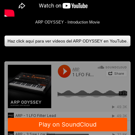
ARP ODYSSEY - Introduction Movie
Haz click aquí para ver vídeos del ARP ODYSSEY en YouTube.