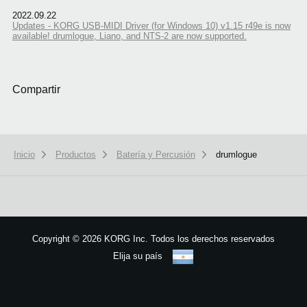
2022.09.22
Updates - KORG USB-MIDI Driver (for Windows 10) v1.15 r49e is now
available! drumlogue, Liano, and NTS-2 are now supported.
Compartir
Inicio
Productos
Batería y Percusión
drumlogue
We use cookies to give you the best experience on this website.
Learn m
Got it
Copyright
©
2026 KORG Inc. Todos los derechos reservados
Elija su país
Mapa del sitio