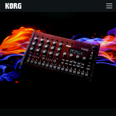
Inicio
Productos
Características
Eventos
Soporte
Localizador de Tiendas