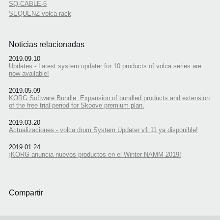
SQ-CABLE-6
SEQUENZ volca rack
Noticias relacionadas
2019.09.10
Updates - Latest system updater for 10 products of volca series are
now available!
2019.05.09
KORG Software Bundle: Expansion of bundled products and extension
of the free trial period for Skoove premium plan.
2019.03.20
Actualizaciones - volca drum System Updater v1.11 ya disponible!
2019.01.24
¡KORG anuncia nuevos productos en el Winter NAMM 2019!
Compartir