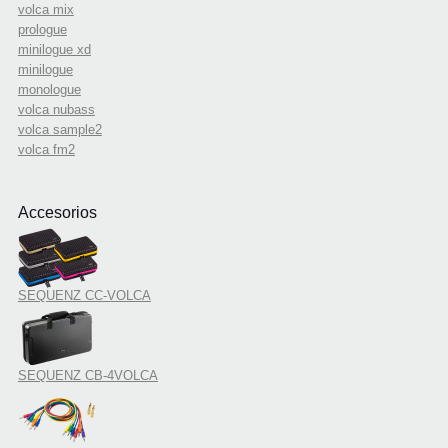
volca mix
prologue
minilogue xd
minilogue
monologue
volca nubass
volca sample2
volca fm2
Accesorios
SEQUENZ CC-VOLCA
SEQUENZ CB-4VOLCA