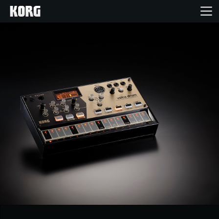
Inicio
Productos
Características
Eventos
Soporte
Localizador de Tiendas