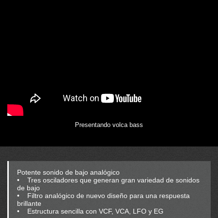
Presentando volca bass
Potente sonido de bajo analógico
• Tres osciladores que generan gran variedad de sonidos
de bajo
• Filtro analógico de nuevo diseño para una respuesta
brillante
• Estructura sencilla con VCF, VCA, LFO y EG