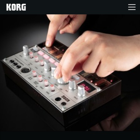
Inicio
Productos
Características
Eventos
Soporte
Localizador de Tiendas