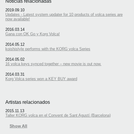
Noticias relacionadas
2019.09.10
Updates - Latest system updater for 10 products of volca series are
now available!
2016.03.14
Gana con OK Go y Korg Volca!
2014.05.12
koishistyle performs with the KORG volca Series
2014.05.02
16 volca keys synced together – new movie is out now.
2014.03.31
Korg Volca series won a KEY BUY award
Artistas relacionados
2015.11.13
Taller KORG volca en el Convent de Sant Agustí (Barcelona)
Show All