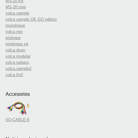
MS-20 Kit
MS-20 mini
volca sample
volca sample OK GO edition
monologue
volca mix
prologue
minilogue xd
volca drum
volca modular
volca nubass
volca sample2
volca fm2
Accesorios
SQ-CABLE-6