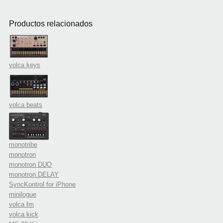
Productos relacionados
volca keys
volca beats
monotribe
monotron
monotron DUO
monotron DELAY
SyncKontrol for iPhone
minilogue
volca fm
volca kick