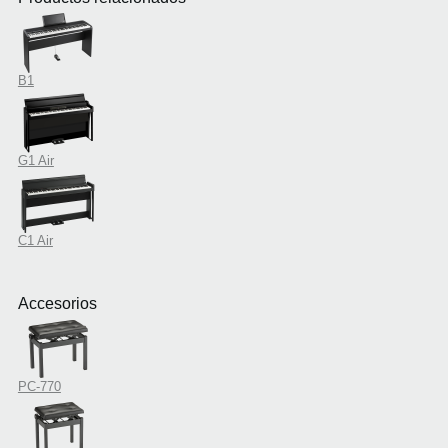
B1
G1 Air
C1 Air
Accesorios
PC-770