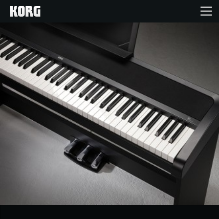
Inicio
Productos
Características
Eventos
Soporte
Localizador de Tiendas