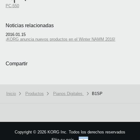
PC-550
Noticias relacionadas
2016.01.15
¡KORG anuncia nuevos productos en el Winter NAMM 2016!
Compartir
Inicio
Productos
Pianos Digitales
B1SP
We use cookies to give you the best experience on this website.
Learn m
Got it
Copyright
©
2026 KORG Inc. Todos los derechos reservados
Elija su país